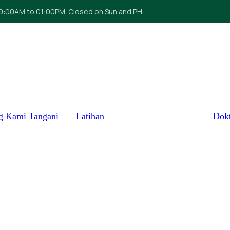
09:00AM to 01:00PM. Closed on Sun and PH.
g Kami Tangani
Latihan
Dok