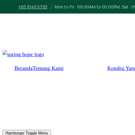
+65 9145 5793
Mon to Fri : 09:00AM to 05:00PM, Sat : 
Beranda
Tentang Kami
Kondisi Yan
Hamburger Toggle Menu