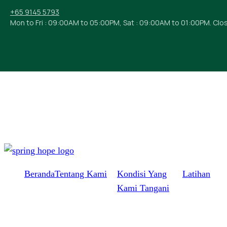
+65 9145 5793
Mon to Fri : 09:00AM to 05:00PM, Sat : 09:00AM to 01:00PM. Clo
Beranda
Tentang Kami
Kondisi Yang
Latihan
Kami Tangani